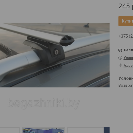
245
Купи
+375 (2
Бесп
Усло
Адре
возвра