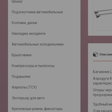
крышу
Подлокотники автомобильные
Колпаки, диски
Накладки, молдинги
Автомобильные холодильники
Описан
Брызговики
Компрессоры и пылесосы
Багажник L
Подкрылки
Аэродуги б
характерис
Фаркопы (ТСУ)
Опоры черн
предохрани
Экстерьер для авто
Удобный ме
Крепежные ремни, фиксаторы
Для защиты