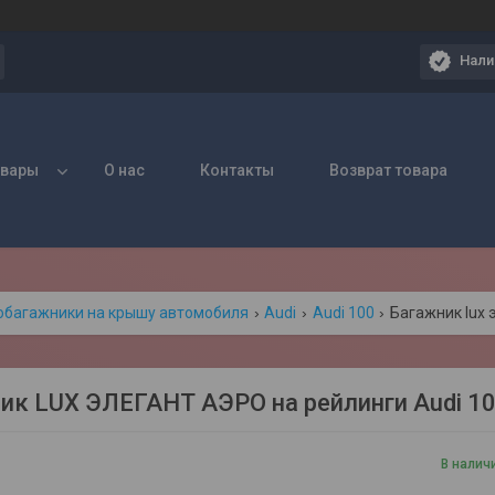
Нали
овары
О нас
Контакты
Возврат товара
обагажники на крышу автомобиля
Audi
Audi 100
Багажник lux 
ик LUX ЭЛЕГАНТ АЭРО на рейлинги Audi 100
В налич