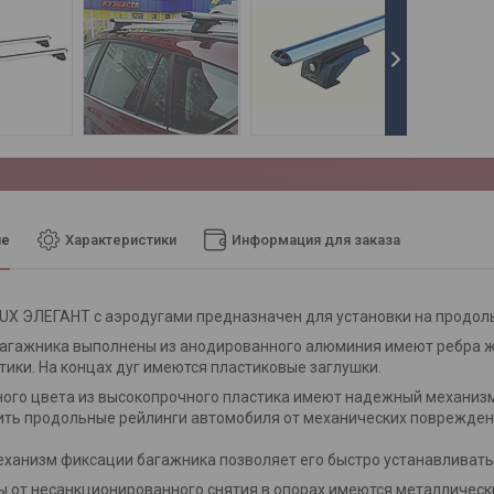
ие
Характеристики
Информация для заказа
UX ЭЛЕГАНТ с аэродугами предназначен для установки на продол
агажника выполнены из анодированного алюминия имеют ребра же
тики. На концах дуг имеются пластиковые заглушки.
ого цвета из высокопрочного пластика имеют надежный механизм
ть продольные рейлинги автомобиля от механических поврежден
ханизм фиксации багажника позволяет его быстро устанавливать
 от несанкционированного снятия в опорах имеются металлическ