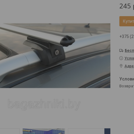
245
Купи
+375 (2
Бесп
Усло
Адре
возвра