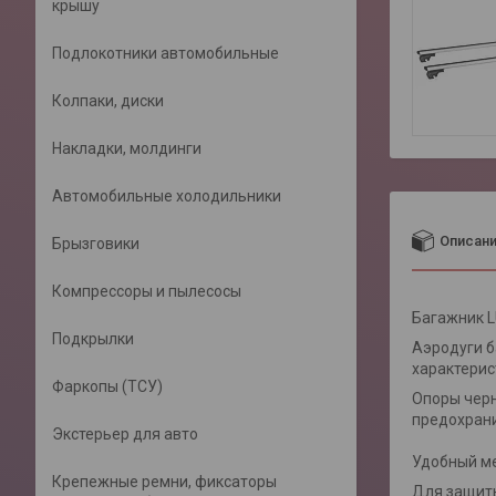
крышу
Подлокотники автомобильные
Колпаки, диски
Накладки, молдинги
Автомобильные холодильники
Описан
Брызговики
Компрессоры и пылесосы
Багажник L
Подкрылки
Аэродуги б
характерис
Фаркопы (ТСУ)
Опоры черн
предохрани
Экстерьер для авто
Удобный ме
Крепежные ремни, фиксаторы
Для защиты