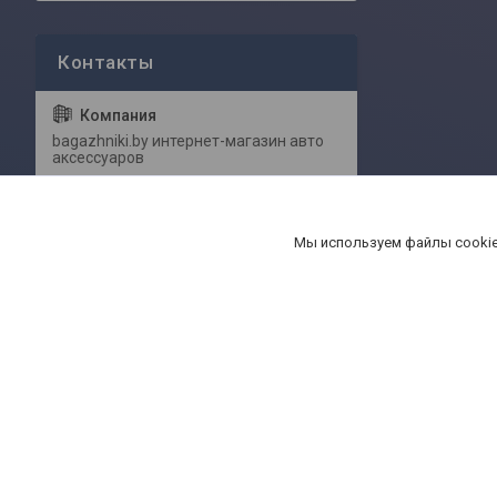
bagazhniki.by интернет-магазин авто
аксессуаров
ул. Притыцкого 62/в (здание магазина
Мы используем файлы cookie
Serge), Минск, Беларусь
Павел
lpg2002@mail.ru
+375 (29) 111-94-06