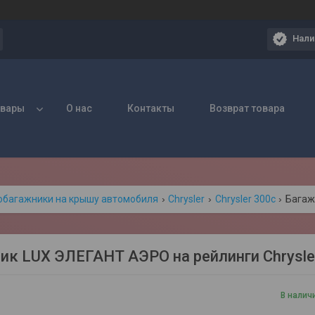
Нали
овары
О нас
Контакты
Возврат товара
обагажники на крышу автомобиля
Chrysler
Chrysler 300c
ик LUX ЭЛЕГАНТ АЭРО на рейлинги Chrysler
В налич