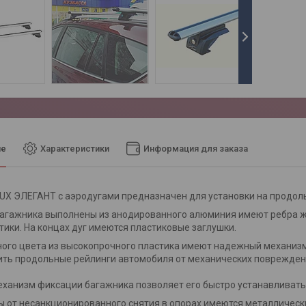
ие
Характеристики
Информация для заказа
UX ЭЛЕГАНТ с аэродугами предназначен для установки на продол
агажника выполнены из анодированного алюминия имеют ребра же
тики. На концах дуг имеются пластиковые заглушки.
ого цвета из высокопрочного пластика имеют надежный механизм
ть продольные рейлинги автомобиля от механических поврежден
ханизм фиксации багажника позволяет его быстро устанавливать
 от несанкционированного снятия в опорах имеются металлическ