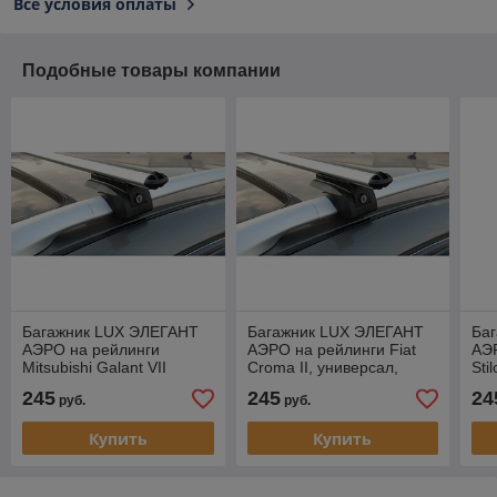
Все условия оплаты
Подобные товары компании
Багажник LUX ЭЛЕГАНТ
Багажник LUX ЭЛЕГАНТ
Ба
АЭРО на рейлинги
АЭРО на рейлинги Fiat
АЭР
Mitsubishi Galant VII
Croma II, универсал,
Sti
Wagon, универсал, 1996-
2005-2011
уни
245
245
24
руб.
руб.
2002
Купить
Купить