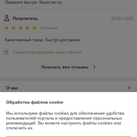
Привезли быстро. Качество ок.
Покупатель
06.04.2026
Отлично
Качественный товар. Быстро доставили.
Сделка подтверждена через корзину
Показать все отзывы
О нас
Обработка файлов cookie
Контакты
Мы используем файлы cookies для обеспечения удобства
Доставка и оплата
пользователей портала и предоставления персональных
рекомендаций.
Вы можете настроить файлы cookies или
отключить их.
График работы