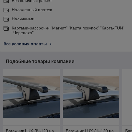
Безналичный расчет
Наложенный платеж
Наличными
Картами-рассрочки "Магнит" "Карта покупок" "Карта-FUN"
"Черепаха"
Все условия оплаты
Подобные товары компании
Багажник LUX ДЧ-120 на
Багажник LUX ДЧ-120 на
Баг