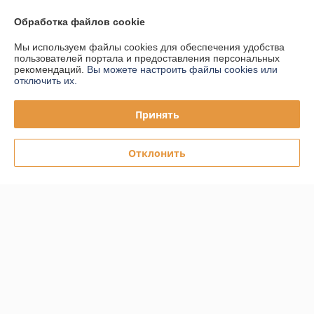
Обработка файлов cookie
Контакты
Мы используем файлы cookies для обеспечения удобства
Доставка и оплата
пользователей портала и предоставления персональных
рекомендаций.
Вы можете настроить файлы cookies или
отключить их.
График работы
Принять
Полная версия сайта
Отклонить
Политика обработки cookies
Сайт создан на платформе Deal.by
Информация для покупателя
Юридическое лицо:
ООО "ПЛАРК ТРЭЙД"
220140, Республика Беларусь, г. Минск, ул. Притыцкого 62/в, ком.02
Регистрационный номер ЕГР: 191237904
УНП: 191237904