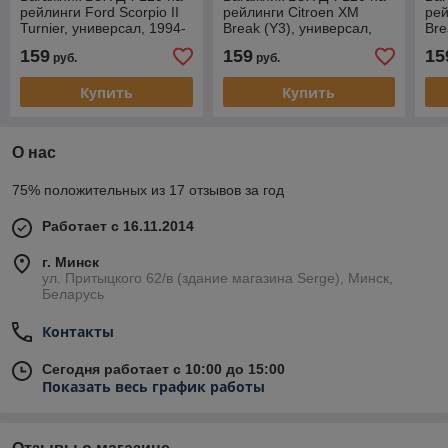
рейлинги Ford Scorpio II
рейлинги Citroen XM
рей
Turnier, универсал, 1994-
Break (Y3), универсал,
Bre
1998
1991-1994
19
159
159
15
руб.
руб.
Купить
Купить
О нас
75% положительных из 17 отзывов за год
Работает с 16.11.2014
г. Минск
ул. Притыцкого 62/в (здание магазина Serge), Минск,
Беларусь
Контакты
Сегодня работает с 10:00 до 15:00
Показать весь график работы