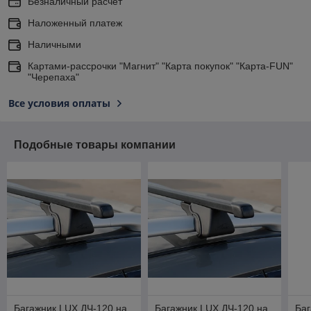
Безналичный расчет
Наложенный платеж
Наличными
Картами-рассрочки "Магнит" "Карта покупок" "Карта-FUN"
"Черепаха"
Все условия оплаты
Подобные товары компании
Багажник LUX ДЧ-120 на
Багажник LUX ДЧ-120 на
Баг