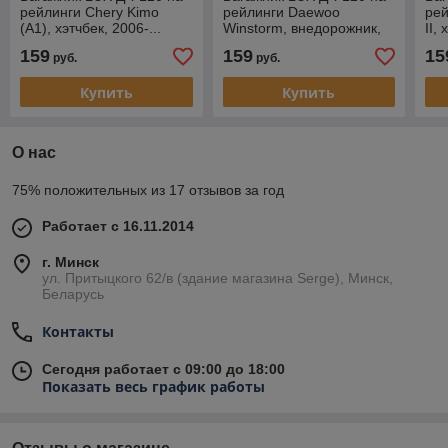
рейлинги Chery Kimo
рейлинги Daewoo
рей
(A1), хэтчбек, 2006-...
Winstorm, внедорожник,
II,
2007-2011
159
159
15
руб.
руб.
Купить
Купить
О нас
75% положительных из 17 отзывов за год
Работает с 16.11.2014
г. Минск
ул. Притыцкого 62/в (здание магазина Serge), Минск,
Беларусь
Контакты
Сегодня работает с 09:00 до 18:00
Показать весь график работы