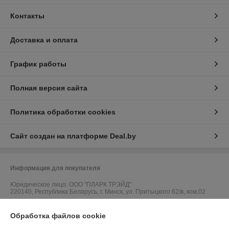
Контакты
Доставка и оплата
График работы
Полная версия сайта
Политика обработки cookies
Сайт создан на платформе Deal.by
Информация для покупателя
Юридическое лицо:
ООО "ПЛАРК ТРЭЙД"
220140, Республика Беларусь, г. Минск, ул. Притыцкого 62/в, ком.02
Регистрационный номер ЕГР: 191237904
Обработка файлов cookie
УНП: 191237904