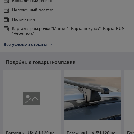
Безналичный расчет
Наложенный платеж
Наличными
Картами-рассрочки "Магнит" "Карта покупок" "Карта-FUN"
"Черепаха"
Все условия оплаты
Подобные товары компании
Багажник LUX ДЧ-120 на
Багажник LUX ДЧ-120 на
Баг