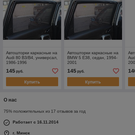
Автошторки каркасные на
Автошторки каркасные на
Авт
Audi 80 B3/B4, универсал,
BMW 5 E38, седан, 1994-
Aud
1986-1996
2001
20
145
145
14
руб.
руб.
Купить
Купить
О нас
75% положительных из 17 отзывов за год
Работает с 16.11.2014
г. Минск