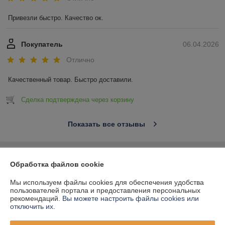
Привезли быстро. Качество ок.
Покупатель
06.04.2026
Отлично
Качественный товар. Быстро доставили.
Сделка подтверждена через корзину
Показать все отзывы
О нас
Обработка файлов cookie
Контакты
Мы используем файлы cookies для обеспечения удобства
пользователей портала и предоставления персональных
рекомендаций.
Вы можете настроить файлы cookies или
Доставка и оплата
отключить их.