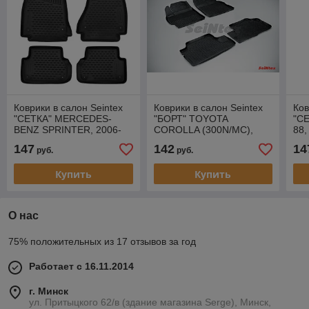
Коврики в салон Seintex
Коврики в салон Seintex
Ков
"СЕТКА" MERCEDES-
"БОРТ" TOYOTA
"СЕ
BENZ SPRINTER, 2006-
COROLLA (300N/MC),
88,
2013, с перемычкой
2006-2013, с перемычкой
пе
147
142
14
руб.
руб.
Купить
Купить
О нас
75% положительных из 17 отзывов за год
Работает с 16.11.2014
г. Минск
ул. Притыцкого 62/в (здание магазина Serge), Минск,