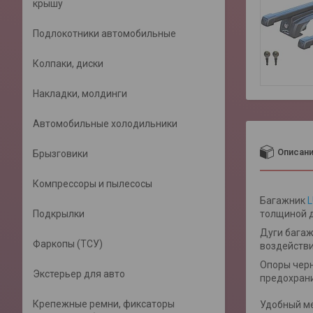
крышу
Подлокотники автомобильные
Колпаки, диски
Накладки, молдинги
Автомобильные холодильники
Описан
Брызговики
Компрессоры и пылесосы
Багажник
Подкрылки
толщиной д
Дуги багаж
Фаркопы (ТСУ)
воздействи
Опоры черн
Экстерьер для авто
предохрани
Крепежные ремни, фиксаторы
Удобный ме