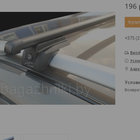
196
Купи
+375 (2
Бесп
Усло
Адре
возвра