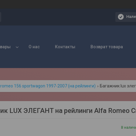
Нали
овары
О нас
Контакты
Возврат товара
 romeo 156 sportwagon 1997-2007 (на рейлинги)
ик LUX ЭЛЕГАНТ на рейлинги Alfa Romeo C
В налич