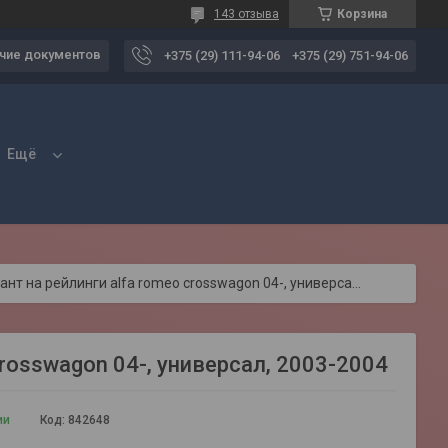
143 отзыва
Корзина
чие документов
+375 (29) 111-94-06
+375 (29) 751-94-06
Ещё
Багажник lux элегант на рейлинги alfa romeo crosswagon 04-, универсал, 2003-2004
rosswagon 04-, универсал, 2003-2004
ии
Код:
842648