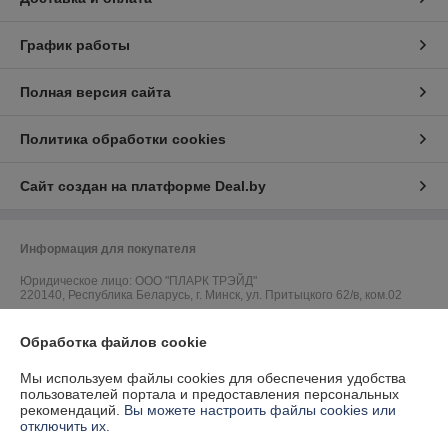
График работы
Полная версия сайта
Политика обработки cookies
Сайт создан на платформе Deal.by
Информация для покупателя
Юридическое лицо:
ООО "ПЛАРК ТРЭЙД"
220140, Республика Беларусь, г. Минск, ул. Притыцкого 62/в, ком.02
Регистрационный номер ЕГР: 191237904
Обработка файлов cookie
УНП: 191237904
Мы используем файлы cookies для обеспечения удобства
Регистрационный орган: Администрация Фрунзенского района г.
пользователей портала и предоставления персональных
Минска
рекомендаций.
Вы можете настроить файлы cookies или
отключить их.
Дата регистрации компании: 24.08.2010