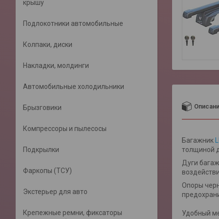
крышу
Подлокотники автомобильные
Колпаки, диски
Накладки, молдинги
Автомобильные холодильники
Описан
Брызговики
Компрессоры и пылесосы
Багажник
Подкрылки
толщиной д
Дуги багаж
Фаркопы (ТСУ)
воздействи
Опоры черн
Экстерьер для авто
предохрани
Крепежные ремни, фиксаторы
Удобный ме