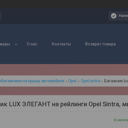
Нали
овары
О нас
Контакты
Возврат товара
обагажники на крышу автомобиля
Opel
Opel sintra
Багажник lux
ик LUX ЭЛЕГАНТ на рейлинги Opel Sintra, 
В налич