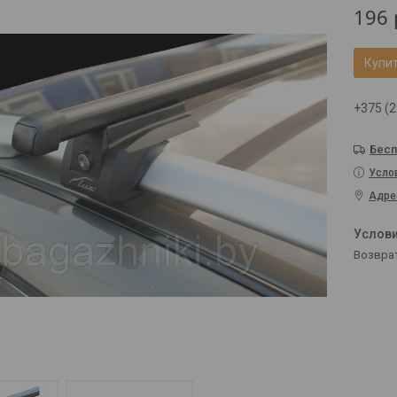
196
Купи
+375 (2
Бесп
Усло
Адре
возвра