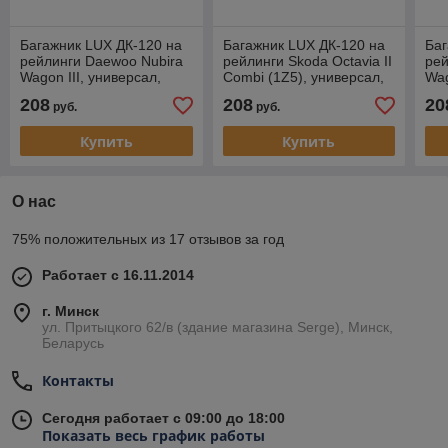
Багажник LUX ДК-120 на
Багажник LUX ДК-120 на
Баг
рейлинги Daewoo Nubira
рейлинги Skoda Octavia II
рей
Wagon III, универсал,
Combi (1Z5), универсал,
Wag
2004-2008
2004-2013
20
208
208
20
руб.
руб.
Купить
Купить
О нас
75% положительных из 17 отзывов за год
Работает с 16.11.2014
г. Минск
ул. Притыцкого 62/в (здание магазина Serge), Минск,
Беларусь
Контакты
Сегодня работает с 09:00 до 18:00
Показать весь график работы