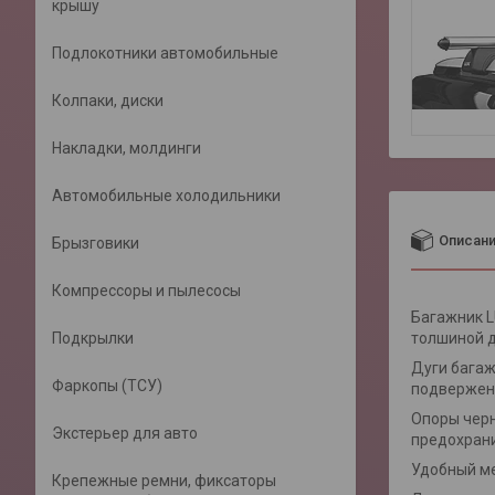
крышу
Подлокотники автомобильные
Колпаки, диски
Накладки, молдинги
Автомобильные холодильники
Описан
Брызговики
Компрессоры и пылесосы
Багажник L
Подкрылки
толшиной д
Дуги багаж
Фаркопы (ТСУ)
подвержен 
Опоры черн
Экстерьер для авто
предохрани
Удобный ме
Крепежные ремни, фиксаторы