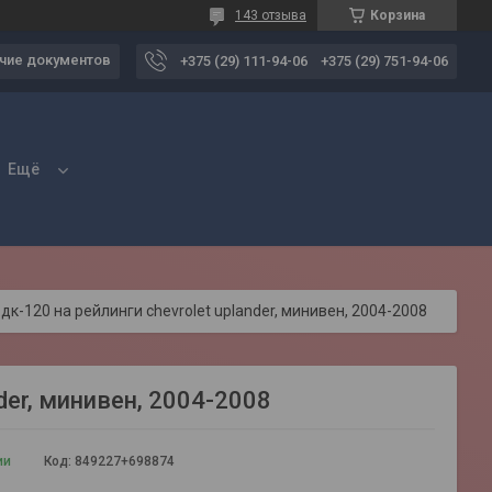
143 отзыва
Корзина
чие документов
+375 (29) 111-94-06
+375 (29) 751-94-06
Ещё
 дк-120 на рейлинги chevrolet uplander, минивен, 2004-2008
der, минивен, 2004-2008
ии
Код:
849227+698874