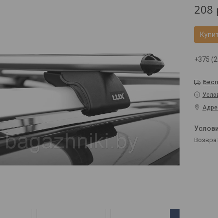
208
Купи
+375 (2
Бесп
Усло
Адре
возвра