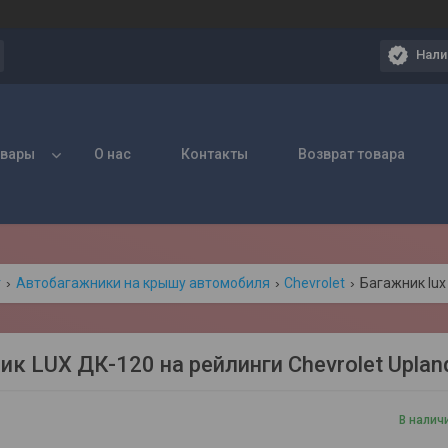
Нали
овары
О нас
Контакты
Возврат товара
г
Автобагажники на крышу автомобиля
Chevrolet
Багажник lux
ик LUX ДК-120 на рейлинги Chevrolet Uplan
В налич