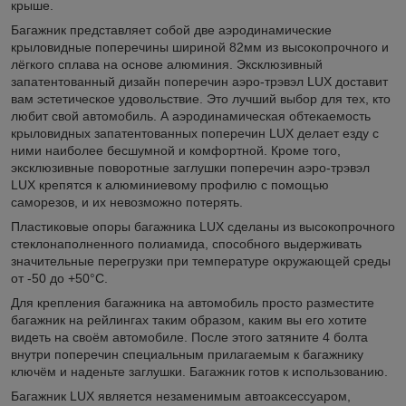
крыше.
Багажник представляет собой две аэродинамические
крыловидные поперечины шириной 82мм из высокопрочного и
лёгкого сплава на основе алюминия. Эксклюзивный
запатентованный дизайн поперечин аэро-трэвэл LUX доставит
вам эстетическое удовольствие. Это лучший выбор для тех, кто
любит свой автомобиль. А аэродинамическая обтекаемость
крыловидных запатентованных поперечин LUX делает езду с
ними наиболее бесшумной и комфортной. Кроме того,
эксклюзивные поворотные заглушки поперечин аэро-трэвэл
LUX крепятся к алюминиевому профилю с помощью
саморезов, и их невозможно потерять.
Пластиковые опоры багажника LUX сделаны из высокопрочного
стеклонаполненного полиамида, способного выдерживать
значительные перегрузки при температуре окружающей среды
от -50 до +50°C.
Для крепления багажника на автомобиль просто разместите
багажник на рейлингах таким образом, каким вы его хотите
видеть на своём автомобиле. После этого затяните 4 болта
внутри поперечин специальным прилагаемым к багажнику
ключём и наденьте заглушки. Багажник готов к использованию.
Багажник LUX является незаменимым автоаксессуаром,