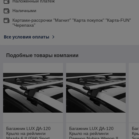
Наложенный платеж
Наличными
Картами-рассрочки "Магнит" "Карта покупок" "Карта-FUN"
"Черепаха"
Все условия оплаты
Подобные товары компании
Багажник LUX ДА-120
Багажник LUX ДА-120
Баг
Крыло на рейлинги
Крыло на рейлинги
Кры
Mazda 6 II (GH) Sport
Daewoo Nubira Wagon II,
Sco