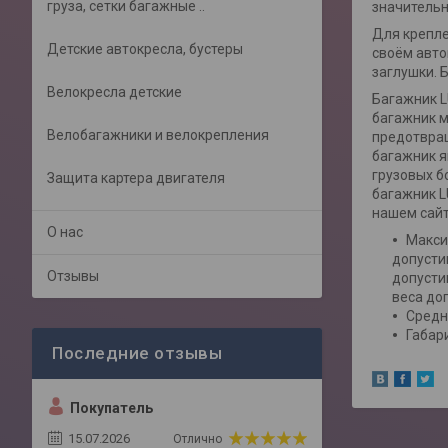
груза, сетки багажные ..
значительн
Для крепле
Детские автокресла, бустеры
своём авто
заглушки. 
Велокресла детские
Багажник L
багажник м
Велобагажники и велокрепления
предотвращ
багажник я
грузовых б
Защита картера двигателя
багажник L
нашем сайт
О нас
Макси
допусти
Отзывы
допусти
веса до
Средни
Габар
Покупатель
15.07.2026
Отлично