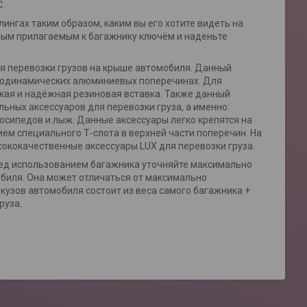
.
ингах таким образом, каким вы его хотите видеть на
ьным прилагаемым к багажнику ключём и наденьте
я перевозки грузов на крыше автомобиля. Данный
эродинамических алюминиевых поперечинах. Для
кая и надёжная резиновая вставка. Также данный
ьных аксессуаров для перевозки груза, а именно:
лосипедов и лыж. Данные аксессуары легко крепятся на
ием специального Т-слота в верхней части поперечин. На
ококачественные аксессуары LUX для перевозки груза.
еред использованием багажника уточняйте максимально
обиля. Она может отличаться от максимально
 кузов автомобиля состоит из веса самого багажника +
руза.