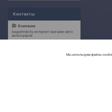
bagazhniki.by интернет-магазин авто
аксессуаров
ул. Притыцкого 62/в (здание магазина
Мы используем файлы cookie
Serge), Минск, Беларусь
Павел
lpg2002@mail.ru
+375 (29) 111-94-06