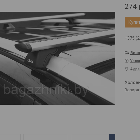
274
Купи
+375 (2
Бесп
Усло
Адре
возвра