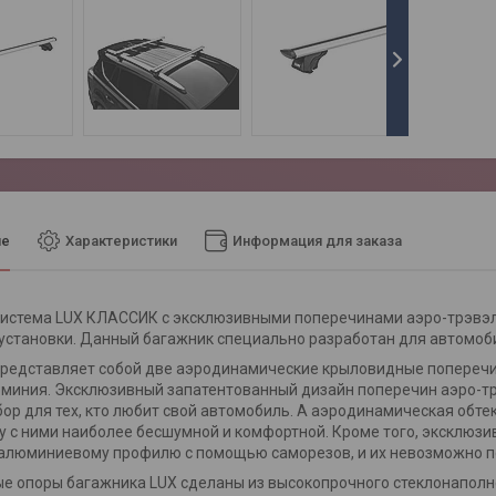
ие
Характеристики
Информация для заказа
истема LUX КЛАССИК с эксклюзивными поперечинами аэро-трэвэл
 установки. Данный багажник специально разработан для автомоб
редставляет собой две аэродинамические крыловидные поперечин
миния. Эксклюзивный запатентованный дизайн поперечин аэро-тр
ор для тех, кто любит свой автомобиль. А аэродинамическая обт
у с ними наиболее бесшумной и комфортной. Кроме того, эксклюз
 алюминиевому профилю с помощью саморезов, и их невозможно п
е опоры багажника LUX сделаны из высокопрочного стеклонапол