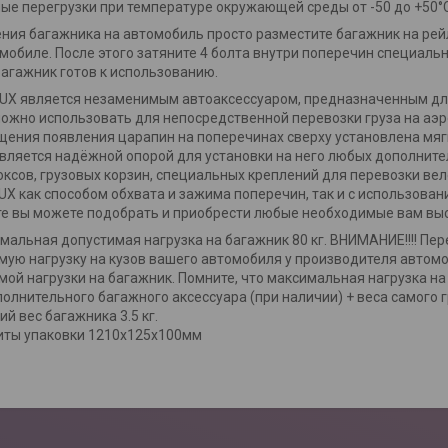
ые перегрузки при температуре окружающей среды от -50 до +50°C
ния багажника на автомобиль просто разместите багажник на рейл
мобиле. После этого затяните 4 болта внутри поперечин специал
Багажник готов к использованию.
UX является незаменимым автоаксессуаром, предназначенным дл
ожно использовать для непосредственной перевозки груза на а
ения появления царапин на поперечинах сверху установлена мяг
вляется надёжной опорой для установки на него любых дополнител
оксов, грузовых корзин, специальных креплений для перевозки ве
UX как способом обхвата и зажима поперечин, так и с использован
е вы можете подобрать и приобрести любые необходимые вам выс
мальная допустимая нагрузка на багажник 80 кг. ВНИМАНИЕ!!!! П
мую нагрузку на кузов вашего автомобиля у производителя автом
мой нагрузки на багажник. Помните, что максимальная нагрузка на
полнительного багажного аксессуара (при наличии) + веса самого г
й вес багажника 3.5 кг.
иты упаковки 1210х125х100мм