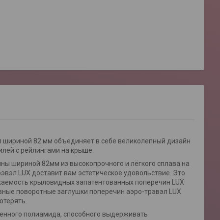
 шириной 82 мм объединяет в себе великолепный дизайн
илей с рейлингами на крыше.
ы шириной 82мм из высокопрочного и лёгкого сплава на
эвэл LUX доставит вам эстетическое удовольствие. Это
екаемость крыловидных запатентованных поперечин LUX
ивные поворотные заглушки поперечин аэро-трэвэл LUX
отерять.
ненного полиамида, способного выдерживать