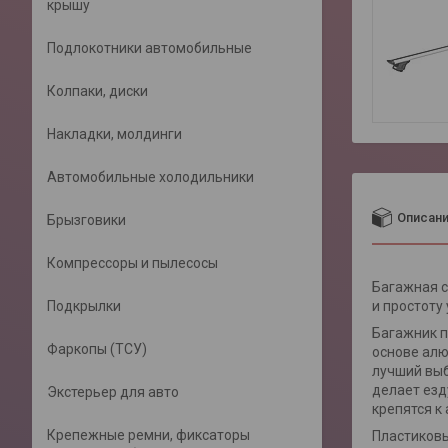
крышу
Подлокотники автомобильные
Колпаки, диски
Накладки, молдинги
Автомобильные холодильники
Описан
Брызговики
Компрессоры и пылесосы
Багажная с
Подкрылки
и простоту
Багажник п
Фаркопы (ТСУ)
основе алю
лучший выб
делает езд
Экстерьер для авто
крепятся к
Крепежные ремни, фиксаторы
Пластиковы