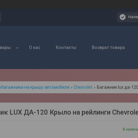
Нали
овары
О нас
Контакты
Возврат товара
обагажники на крышу автомобиля
Chevrolet
ик LUX ДА-120 Крыло на рейлинги Chevrole
В налич