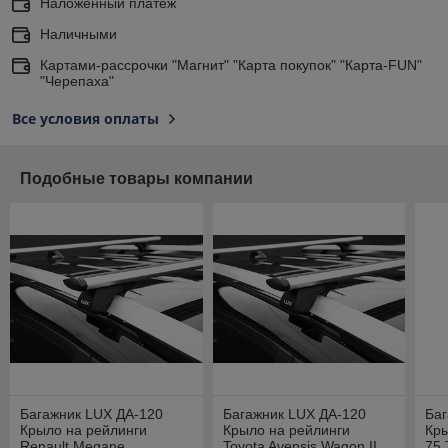
Наложенный платеж
Наличными
Картами-рассрочки "Магнит" "Карта покупок" "Карта-FUN"
"Черепаха"
Все условия оплаты
Подобные товары компании
Багажник LUX ДА-120
Багажник LUX ДА-120
Баг
Крыло на рейлинги
Крыло на рейлинги
Кры
Renault Megane
Toyota Avensis Wagon II ,
75 