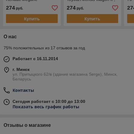
Grandtour II, универсал,
универсал, 2002-2008
20
274
274
27
руб.
руб.
2003-2008
Купить
Купить
О нас
75% положительных из 17 отзывов за год
Работает с 16.11.2014
г. Минск
ул. Притыцкого 62/в (здание магазина Serge), Минск,
Беларусь
Контакты
Сегодня работает с 10:00 до 13:00
Показать весь график работы
Отзывы о магазине