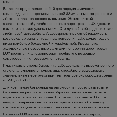
крыше.
Багажник представляет собой две аэродинамические
крыловидные поперечины шириной 82мм из высокопрочного и
лёгкого сплава на основе алюминия. Эксклюзивный
запатентованный дизайн поперечин аэро-трэвэл LUX доставит
вам эстетическое удовольствие. Это лучший выбор для тех, кто
любит свой автомобиль. А аэродинамическая обтекаемость
крыловидных запатентованных поперечин LUX делает езду с
ними наиболее бесшумной и комфортной. Кроме того,
эксклюзивные поворотные заглушки поперечин аэро-трэвэл
LUX крепятся к алюминиевому профилю с помощью
саморезов, и их невозможно потерять.
Пластиковые опоры багажника LUX сделаны из высокопрочного
стеклонаполненного полиамида, способного выдерживать
значительные перегрузки при температуре окружающей среды
от -50 до +50°C.
Для крепления багажника на автомобиль просто разместите
багажник на рейлингах таким образом, каким вы его хотите
видеть на своём автомобиле. После этого затяните 4 болта
внутри поперечин специальным прилагаемым к багажнику
ключём и наденьте заглушки. Багажник готов к использованию.
Багажник LUX является незаменимым автоаксессуаром,