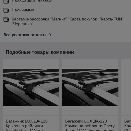
Наложенный платеж
Наличными
Картами-рассрочки "Магнит" "Карта покупок" "Карта-FUN"
"Черепаха"
Все условия оплаты
Подобные товары компании
Багажник LUX ДА-120
Багажник LUX ДА-120
Баг
Крыло на рейлинги
Крыло на рейлинги Chery
Кры
Suzuki Grand Vitara
Tiggo (T11), внедорожник,
Che