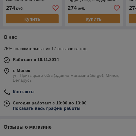
(FT,GT), внедорожник,
2005-…
вне
274
274
27
руб.
руб.
1997-2005
Купить
Купить
О нас
75% положительных из 17 отзывов за год
Работает с 16.11.2014
г. Минск
ул. Притыцкого 62/в (здание магазина Serge), Минск,
Беларусь
Контакты
Сегодня работает с 10:00 до 13:00
Показать весь график работы
Отзывы о магазине