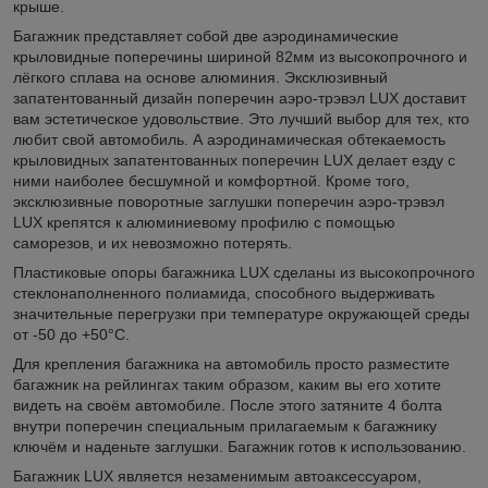
крыше.
Багажник представляет собой две аэродинамические
крыловидные поперечины шириной 82мм из высокопрочного и
лёгкого сплава на основе алюминия. Эксклюзивный
запатентованный дизайн поперечин аэро-трэвэл LUX доставит
вам эстетическое удовольствие. Это лучший выбор для тех, кто
любит свой автомобиль. А аэродинамическая обтекаемость
крыловидных запатентованных поперечин LUX делает езду с
ними наиболее бесшумной и комфортной. Кроме того,
эксклюзивные поворотные заглушки поперечин аэро-трэвэл
LUX крепятся к алюминиевому профилю с помощью
саморезов, и их невозможно потерять.
Пластиковые опоры багажника LUX сделаны из высокопрочного
стеклонаполненного полиамида, способного выдерживать
значительные перегрузки при температуре окружающей среды
от -50 до +50°C.
Для крепления багажника на автомобиль просто разместите
багажник на рейлингах таким образом, каким вы его хотите
видеть на своём автомобиле. После этого затяните 4 болта
внутри поперечин специальным прилагаемым к багажнику
ключём и наденьте заглушки. Багажник готов к использованию.
Багажник LUX является незаменимым автоаксессуаром,