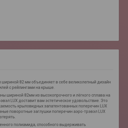
 шириной 82 мм объединяет в себе великолепный дизайн
илей с рейлингами на крыше.
ы шириной 82мм из высокопрочного и лёгкого сплава на
эвэл LUX доставит вам эстетическое удовольствие. Это
екаемость крыловидных запатентованных поперечин LUX
ивные поворотные заглушки поперечин аэро-трэвэл LUX
отерять.
ненного полиамида, способного выдерживать