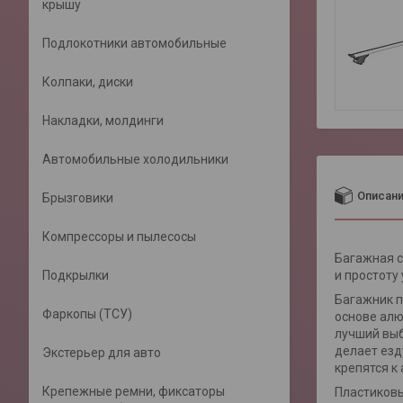
крышу
Подлокотники автомобильные
Колпаки, диски
Накладки, молдинги
Автомобильные холодильники
Описан
Брызговики
Компрессоры и пылесосы
Багажная с
Подкрылки
и простоту
Багажник п
Фаркопы (ТСУ)
основе алю
лучший выб
делает езд
Экстерьер для авто
крепятся к
Крепежные ремни, фиксаторы
Пластиковы