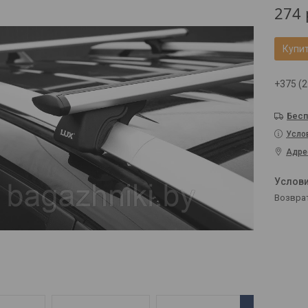
274
Купи
+375 (2
Бесп
Усло
Адре
возвра