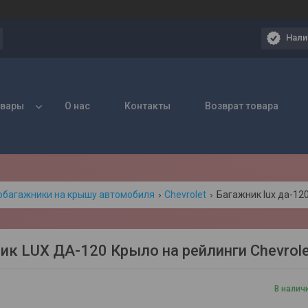
Нали
овары
О нас
Контакты
Возврат товара
обагажники на крышу автомобиля
Chevrolet
Багажник lux да-120
ик LUX ДА-120 Крыло на рейлинги Chevrole
В налич