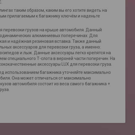
.
ингах таким образом, каким вы его хотите видеть на
ьным прилагаемым к багажнику ключём и наденьте
я перевозки грузов на крыше автомобиля. Данный
эродинамических алюминиевых поперечинах. Для
кая и надёжная резиновая вставка. Также данный
ьных аксессуаров для перевозки груза, а именно:
лосипедов и лыж. Данные аксессуары легко крепятся на
ием специального Т-слота в верхней части поперечин. На
ококачественные аксессуары LUX для перевозки груза.
еред использованием багажника уточняйте максимально
обиля. Она может отличаться от максимально
 кузов автомобиля состоит из веса самого багажника +
руза.