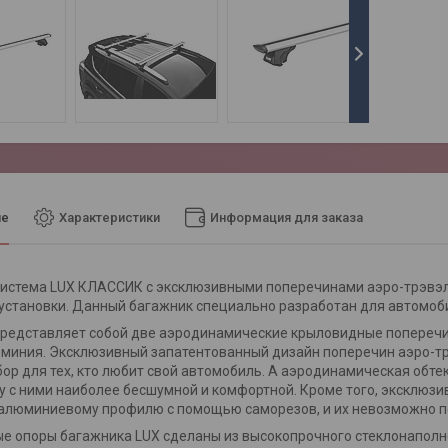
ие
Характеристики
Информация для заказа
истема LUX КЛАССИК с эксклюзивными поперечинами аэро-трэвэл
 установки. Данный багажник специально разработан для автомоб
редставляет собой две аэродинамические крыловидные поперечин
миния. Эксклюзивный запатентованный дизайн поперечин аэро-тр
ор для тех, кто любит свой автомобиль. А аэродинамическая обт
у с ними наиболее бесшумной и комфортной. Кроме того, эксклюз
 алюминиевому профилю с помощью саморезов, и их невозможно п
е опоры багажника LUX сделаны из высокопрочного стеклонапол