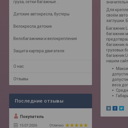
груза, сетки багажные ..
значительн
Для крепле
Детские автокресла, бустеры
своём авто
заглушки. 
Велокресла детские
Багажник L
багажник м
Велобагажники и велокрепления
предотвращ
багажник я
грузовых б
Защита картера двигателя
багажник L
нашем сайт
О нас
Макси
допусти
Отзывы
допусти
веса до
Средни
Габар
Покупатель
15.07.2026
Отлично