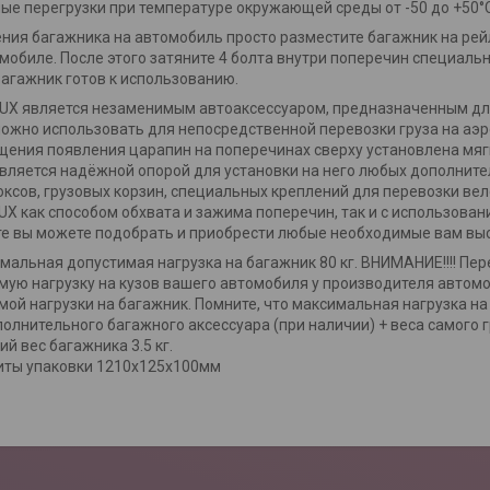
ые перегрузки при температуре окружающей среды от -50 до +50°C
ния багажника на автомобиль просто разместите багажник на рейл
мобиле. После этого затяните 4 болта внутри поперечин специал
Багажник готов к использованию.
UX является незаменимым автоаксессуаром, предназначенным дл
ожно использовать для непосредственной перевозки груза на а
ения появления царапин на поперечинах сверху установлена мяг
вляется надёжной опорой для установки на него любых дополнител
оксов, грузовых корзин, специальных креплений для перевозки ве
UX как способом обхвата и зажима поперечин, так и с использован
е вы можете подобрать и приобрести любые необходимые вам выс
мальная допустимая нагрузка на багажник 80 кг. ВНИМАНИЕ!!!! П
мую нагрузку на кузов вашего автомобиля у производителя автом
мой нагрузки на багажник. Помните, что максимальная нагрузка на
полнительного багажного аксессуара (при наличии) + веса самого г
й вес багажника 3.5 кг.
иты упаковки 1210х125х100мм