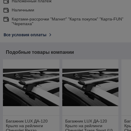
Наложенный платеж
Наличными
Картами-рассрочки "Магнит" "Карта покупок" "Карта-FUN"
"Черепаха"
Все условия оплаты
Подобные товары компании
Багажник LUX ДА-120
Багажник LUX ДА-120
Баг
Крыло на рейлинги
Крыло на рейлинги
Кры
Chevrolet Rezzo,
Chevrolet Trans Sport (U),
Che