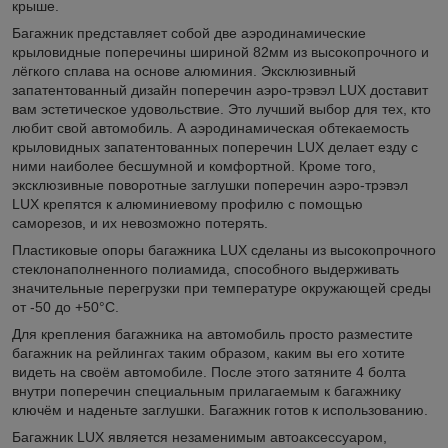
крыше.
Багажник представляет собой две аэродинамические
крыловидные поперечины шириной 82мм из высокопрочного и
лёгкого сплава на основе алюминия. Эксклюзивный
запатентованный дизайн поперечин аэро-трэвэл LUX доставит
вам эстетическое удовольствие. Это лучший выбор для тех, кто
любит свой автомобиль. А аэродинамическая обтекаемость
крыловидных запатентованных поперечин LUX делает езду с
ними наиболее бесшумной и комфортной. Кроме того,
эксклюзивные поворотные заглушки поперечин аэро-трэвэл
LUX крепятся к алюминиевому профилю с помощью
саморезов, и их невозможно потерять.
Пластиковые опоры багажника LUX сделаны из высокопрочного
стеклонаполненного полиамида, способного выдерживать
значительные перегрузки при температуре окружающей среды
от -50 до +50°C.
Для крепления багажника на автомобиль просто разместите
багажник на рейлингах таким образом, каким вы его хотите
видеть на своём автомобиле. После этого затяните 4 болта
внутри поперечин специальным прилагаемым к багажнику
ключём и наденьте заглушки. Багажник готов к использованию.
Багажник LUX является незаменимым автоаксессуаром,