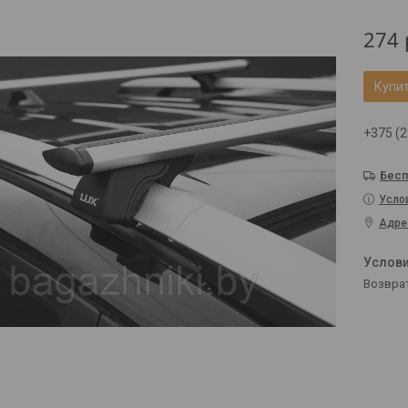
274
Купи
+375 (2
Бесп
Усло
Адре
возвра