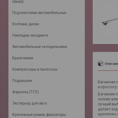
крышу
Подлокотники автомобильные
Колпаки, диски
Накладки, молдинги
Автомобильные холодильники
Брызговики
Описан
Компрессоры и пылесосы
Подкрылки
Багажная с
и простоту
Фаркопы (ТСУ)
Багажник п
основе алю
Экстерьер для авто
лучший выб
делает езд
крепятся к
Крепежные ремни, фиксаторы