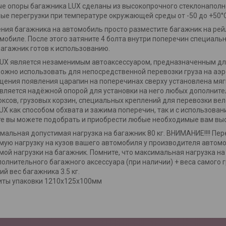
е опоры багажника LUX сделаны из высокопрочного стеклонапол
ые перегрузки при температуре окружающей среды от -50 до +50°C
ния багажника на автомобиль просто разместите багажник на рейл
мобиле. После этого затяните 4 болта внутри поперечин специал
Багажник готов к использованию.
UX является незаменимым автоаксессуаром, предназначенным дл
ожно использовать для непосредственной перевозки груза на а
ения появления царапин на поперечинах сверху установлена мяг
вляется надёжной опорой для установки на него любых дополнител
оксов, грузовых корзин, специальных креплений для перевозки ве
UX как способом обхвата и зажима поперечин, так и с использован
е вы можете подобрать и приобрести любые необходимые вам выс
мальная допустимая нагрузка на багажник 80 кг. ВНИМАНИЕ!!!! П
мую нагрузку на кузов вашего автомобиля у производителя автом
мой нагрузки на багажник. Помните, что максимальная нагрузка на
полнительного багажного аксессуара (при наличии) + веса самого г
й вес багажника 3.5 кг.
иты упаковки 1210х125х100мм