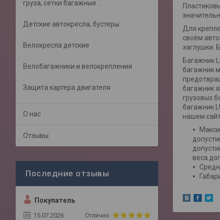
груза, сетки багажные ..
Пластиковы
значительн
Детские автокресла, бустеры
Для крепле
своём авто
Велокресла детские
заглушки. 
Багажник L
Велобагажники и велокрепления
багажник м
предотвращ
Защита картера двигателя
багажник я
грузовых б
багажник L
О нас
нашем сайт
Макси
Отзывы
допусти
допусти
веса до
Средни
Габар
Покупатель
15.07.2026
Отлично