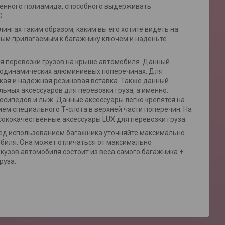
ненного полиамида, способного выдерживать
.
ингах таким образом, каким вы его хотите видеть на
ьным прилагаемым к багажнику ключём и наденьте
я перевозки грузов на крыше автомобиля. Данный
эродинамических алюминиевых поперечинах. Для
кая и надёжная резиновая вставка. Также данный
ьных аксессуаров для перевозки груза, а именно:
лосипедов и лыж. Данные аксессуары легко крепятся на
ием специального Т-слота в верхней части поперечин. На
ококачественные аксессуары LUX для перевозки груза.
еред использованием багажника уточняйте максимально
обиля. Она может отличаться от максимально
 кузов автомобиля состоит из веса самого багажника +
руза.