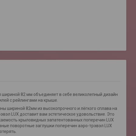
 шириной 82 мм объединяет в себе великолепный дизайн
илей с рейлингами на крыше.
ы шириной 82мм из высокопрочного и лёгкого сплава на
эвэл LUX доставит вам эстетическое удовольствие. Это
екаемость крыловидных запатентованных поперечин LUX
ивные поворотные заглушки поперечин аэро-трэвэл LUX
отерять.