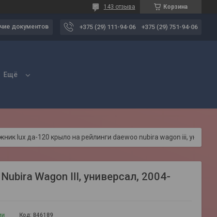
143 отзыва
Корзина
чие документов
+375 (29) 111-94-06
+375 (29) 751-94-06
Ещё
Багажник lux да-120 крыло на рейлинги daewoo nubira wagon iii, универсал, 2004-2008
bira Wagon III, универсал, 2004-
ии
Код:
846189