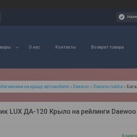
Нали
овары
О нас
Контакты
Возврат товара
обагажники на крышу автомобиля
Daewoo
Daewoo nubira
ик LUX ДА-120 Крыло на рейлинги Daewoo Nu
В налич