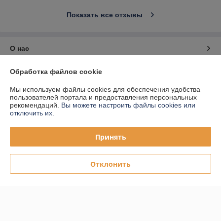
Показать все отзывы
О нас
Обработка файлов cookie
Контакты
Мы используем файлы cookies для обеспечения удобства
Доставка и оплата
пользователей портала и предоставления персональных
рекомендаций.
Вы можете настроить файлы cookies или
отключить их.
График работы
Принять
Полная версия сайта
Отклонить
Политика обработки cookies
Сайт создан на платформе Deal.by
Информация для покупателя