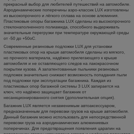
прекрасный выбор для любителей путешествий на автомобиле.
Аэродинамические поперечины аэро-классик LUX изготовлены
из высокопрочного и лёгкого сплава на основе алюминия.
Пластиковые опоры багажника LUX сделаны из высокопрочного
стеклонаполненного полиамида, способного выдерживать
значительные перегрузки при температуре окружающей среды
от -50 до +50оС.
Современные резиновые подложки LUX для установки
пластиковых опор на крыше автомобиля сделаны из мягкого,
но прочного материала, надёжно прилегающего к крыше
автомобиля и не оставляющего следов на лакокрасочном
покрытии кузова. А запатентованные пыльники резиновых
подложек значительно снижают возможность попадания пыли
под подложки при эксплуатации багажника. Каждая из
пластиковых опор багажной системы 3 LUX запирается на
ключ, что надёжно защищает багажник от
несанкционированного снятия (дополнительная опция).
Багажник LUX является незаменимым автоаксессуаром,
предназначенным для перевозки грузов на крыше автомобиля.
Данный багажник можно использовать для непосредственной
перевозки груза на аэродинамических алюминиевых
поперечинах. Для предотвращения появления царапин на
поперечинах сверху установлена мягкая и надёжная резиновая