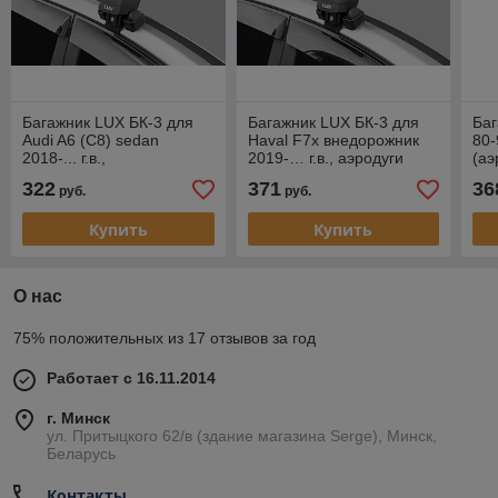
Багажник LUX БК-3 для
Багажник LUX БК-3 для
Баг
Audi A6 (С8) sedan
Haval F7x внедорожник
80-
2018-... г.в.,
2019-… г.в., аэродуги
(аэ
прямоугольная дуга
322
371
36
руб.
руб.
Купить
Купить
О нас
75% положительных из 17 отзывов за год
Работает с 16.11.2014
г. Минск
ул. Притыцкого 62/в (здание магазина Serge), Минск,
Беларусь
Контакты