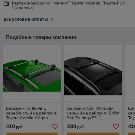
Картами-рассрочки "Магнит" "Карта покупок" "Карта-FUN"
"Черепаха"
Все условия оплаты
Подобные товары компании
Багажник Turtle Air 1
Багажник Can Otomotiv
Баг
серебристый на рейлинги
черный на рейлинги BMW
сер
Toyota Corolla Wagon
5er Touring (E61),
Toy
(E11), универсал, 1997-
универсал, 2003-2010
(E1
410
280
41
руб.
руб.
2001
20