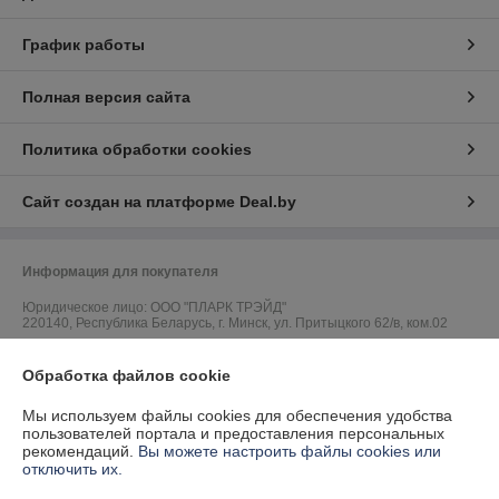
График работы
Полная версия сайта
Политика обработки cookies
Сайт создан на платформе Deal.by
Информация для покупателя
Юридическое лицо:
ООО "ПЛАРК ТРЭЙД"
220140, Республика Беларусь, г. Минск, ул. Притыцкого 62/в, ком.02
Регистрационный номер ЕГР: 191237904
Обработка файлов cookie
УНП: 191237904
Мы используем файлы cookies для обеспечения удобства
Регистрационный орган: Администрация Фрунзенского района г.
пользователей портала и предоставления персональных
Минска
рекомендаций.
Вы можете настроить файлы cookies или
отключить их.
Дата регистрации компании: 24.08.2010