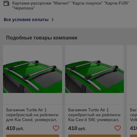
Картами-рассрочки "Магнит" "Карта покупок" "Карта-FUN"
"Черепаха"
Все условия оплаты
Подобные товары компании
Багажник Turtle Air 1
Багажник Turtle Air 1
Баг
серебристый на рейлинги
серебристый на рейлинги
сер
для Kia Ceed, универсал,
Kia Cee'd SW, универсал,
Vol
2007-2012
2007-2011
уни
410
410
41
руб.
руб.