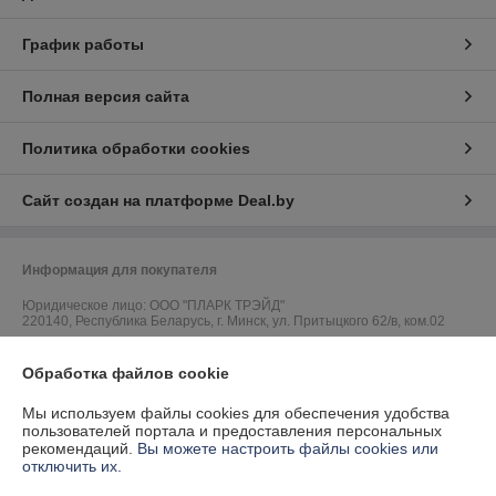
График работы
Полная версия сайта
Политика обработки cookies
Сайт создан на платформе Deal.by
Информация для покупателя
Юридическое лицо:
ООО "ПЛАРК ТРЭЙД"
220140, Республика Беларусь, г. Минск, ул. Притыцкого 62/в, ком.02
Регистрационный номер ЕГР: 191237904
Обработка файлов cookie
УНП: 191237904
Мы используем файлы cookies для обеспечения удобства
Регистрационный орган: Администрация Фрунзенского района г.
пользователей портала и предоставления персональных
Минска
рекомендаций.
Вы можете настроить файлы cookies или
отключить их.
Дата регистрации компании: 24.08.2010