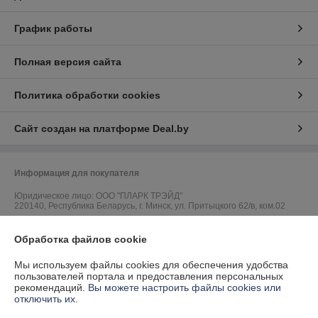
График работы
Полная версия сайта
Политика обработки cookies
Сайт создан на платформе Deal.by
Информация для покупателя
Юридическое лицо:
ООО "ПЛАРК ТРЭЙД"
220140, Республика Беларусь, г. Минск, ул. Притыцкого 62/в, ком.02
Регистрационный номер ЕГР: 191237904
Обработка файлов cookie
УНП: 191237904
Мы используем файлы cookies для обеспечения удобства
Регистрационный орган: Администрация Фрунзенского района г.
пользователей портала и предоставления персональных
Минска
рекомендаций.
Вы можете настроить файлы cookies или
отключить их.
Дата регистрации компании: 24.08.2010