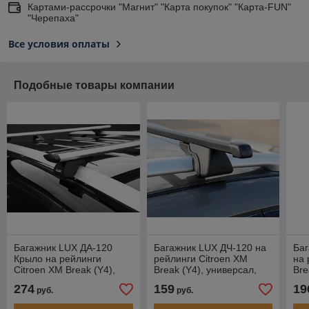
Картами-рассрочки "Магнит" "Карта покупок" "Карта-FUN"
"Черепаха"
Все условия оплаты
Подобные товары компании
Багажник LUX ДА-120
Багажник LUX ДЧ-120 на
Ба
Крыло на рейлинги
рейлинги Citroen XM
на 
Citroen XM Break (Y4),
Break (Y4), универсал,
Bre
универсал, 1994-2000
1994-2000
19
274
159
19
руб.
руб.