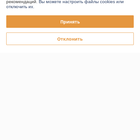
рекомендаций.
Вы можете настроить файлы cookies или
отключить их.
График работы
Принять
Полная версия сайта
Отклонить
Политика обработки cookies
Сайт создан на платформе Deal.by
Информация для покупателя
Юридическое лицо:
ООО "ПЛАРК ТРЭЙД"
220140, Республика Беларусь, г. Минск, ул. Притыцкого 62/в, ком.02
Регистрационный номер ЕГР: 191237904
УНП: 191237904
Регистрационный орган: Администрация Фрунзенского района г.
Минска
Дата регистрации компании: 24.08.2010