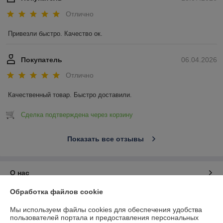
Отлично
Привезли быстро. Качество ок.
Покупатель
06.04.2026
Отлично
Качественный товар. Быстро доставили.
Сделка подтверждена через корзину
Показать все отзывы
О нас
Обработка файлов cookie
Контакты
Мы используем файлы cookies для обеспечения удобства
пользователей портала и предоставления персональных
Доставка и оплата