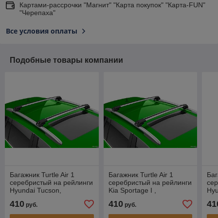
Картами-рассрочки "Магнит" "Карта покупок" "Карта-FUN"
"Черепаха"
Все условия оплаты
Подобные товары компании
Багажник Turtle Air 1
Багажник Turtle Air 1
Баг
серебристый на рейлинги
серебристый на рейлинги
сер
Hyundai Tucson,
Kia Sportage I ,
Hyu
внедорожник, 2004-2016
внедорожник, 1996-2006
вне
410
410
41
руб.
руб.