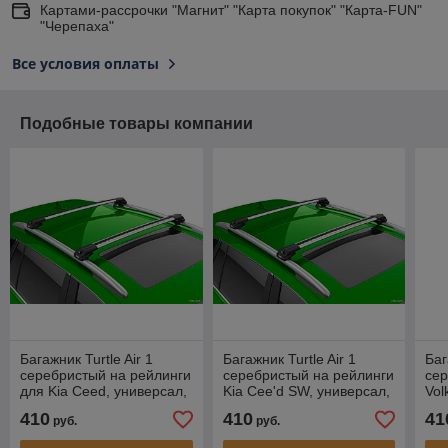
Картами-рассрочки "Магнит" "Карта покупок" "Карта-FUN"
"Черепаха"
Все условия оплаты
Подобные товары компании
Багажник Turtle Air 1
Багажник Turtle Air 1
Баг
серебристый на рейлинги
серебристый на рейлинги
сер
для Kia Ceed, универсал,
Kia Cee'd SW, универсал,
Vol
2007-2012
2007-2011
уни
410
410
41
руб.
руб.