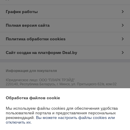
График работы
Полная версия сайта
Политика обработки cookies
Сайт создан на платформе Deal.by
Информация для покупателя
Юридическое лицо:
ООО "ПЛАРК ТРЭЙД"
220140, Республика Беларусь, г. Минск, ул. Притыцкого 62/в, ком.02
Регистрационный номер ЕГР: 191237904
Обработка файлов cookie
УНП: 191237904
Мы используем файлы cookies для обеспечения удобства
Регистрационный орган: Администрация Фрунзенского района г.
пользователей портала и предоставления персональных
Минска
рекомендаций.
Вы можете настроить файлы cookies или
отключить их.
Дата регистрации компании: 24.08.2010