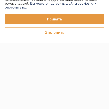
рекомендаций.
Вы можете настроить файлы cookies или
отключить их.
График работы
Принять
Полная версия сайта
Отклонить
Политика обработки cookies
Сайт создан на платформе Deal.by
Информация для покупателя
Юридическое лицо:
ООО "ПЛАРК ТРЭЙД"
220140, Республика Беларусь, г. Минск, ул. Притыцкого 62/в, ком.02
Регистрационный номер ЕГР: 191237904
УНП: 191237904
Регистрационный орган: Администрация Фрунзенского района г.
Минска
Дата регистрации компании: 24.08.2010