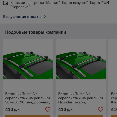
Картами-рассрочки "Магнит" "Карта покупок" "Карта-FUN"
"Черепаха"
Все условия оплаты
Подобные товары компании
Багажник Turtle Air 1
Багажник Turtle Air 1
Баг
серебристый на рейлинги
серебристый на рейлинги
сер
Volvo XC90, внедорожник,
Hyundai Tucson,
Kia
2002-...
внедорожник, 2004-2016
вне
410
410
41
руб.
руб.