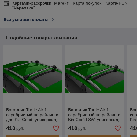
Картами-рассрочки "Магнит" "Карта покупок" "Карта-FUN"
"Черепаха"
Все условия оплаты
Подобные товары компании
Багажник Turtle Air 1
Багажник Turtle Air 1
Баг
серебристый на рейлинги
серебристый на рейлинги
сер
для Kia Ceed, универсал,
Kia Cee'd SW, универсал,
Kia
2007-2012
2007-2011
200
410
410
41
руб.
руб.