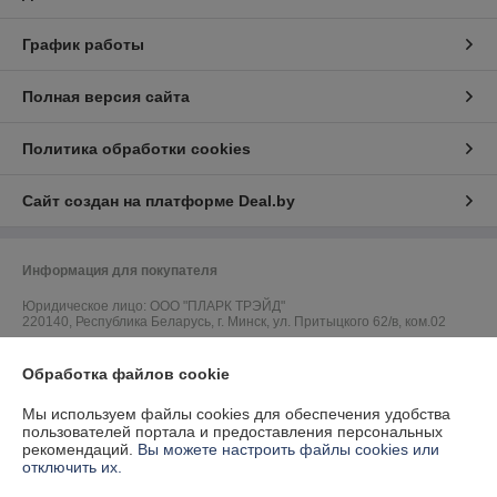
График работы
Полная версия сайта
Политика обработки cookies
Сайт создан на платформе Deal.by
Информация для покупателя
Юридическое лицо:
ООО "ПЛАРК ТРЭЙД"
220140, Республика Беларусь, г. Минск, ул. Притыцкого 62/в, ком.02
Регистрационный номер ЕГР: 191237904
Обработка файлов cookie
УНП: 191237904
Мы используем файлы cookies для обеспечения удобства
Регистрационный орган: Администрация Фрунзенского района г.
пользователей портала и предоставления персональных
Минска
рекомендаций.
Вы можете настроить файлы cookies или
отключить их.
Дата регистрации компании: 24.08.2010