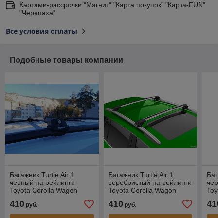
Картами-рассрочки "Магнит" "Карта покупок" "Карта-FUN"
"Черепаха"
Все условия оплаты
Подобные товары компании
Багажник Turtle Air 1
Багажник Turtle Air 1
Баг
черный на рейлинги
серебристый на рейлинги
чер
Toyota Corolla Wagon
Toyota Corolla Wagon
Toy
(E11), универсал, 1997-
(E11), универсал, 1997-
(E1
410
410
41
руб.
руб.
2001
2001
20