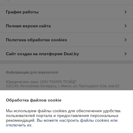
График работы
Полная версия сайта
Политика обработки cookies
Сайт создан на платформе Deal.by
Информация для покупателя
Юридическое лицо:
ООО "ПЛАРК ТРЭЙД"
220140, Республика Беларусь, г. Минск, ул. Притыцкого 62/в, ком.02
Регистрационный номер ЕГР: 191237904
Обработка файлов cookie
УНП: 191237904
Мы используем файлы cookies для обеспечения удобства
Регистрационный орган: Администрация Фрунзенского района г.
пользователей портала и предоставления персональных
Минска
рекомендаций.
Вы можете настроить файлы cookies или
отключить их.
Дата регистрации компании: 24.08.2010