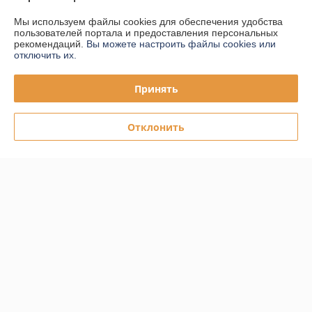
Отлично
Мы используем файлы cookies для обеспечения удобства
пользователей портала и предоставления персональных
рекомендаций.
Вы можете настроить файлы cookies или
Привезли быстро. Качество ок.
отключить их.
Покупатель
06.04.2026
Принять
Отлично
Отклонить
Качественный товар. Быстро доставили.
Сделка подтверждена через корзину
Показать все отзывы
О нас
Контакты
Доставка и оплата