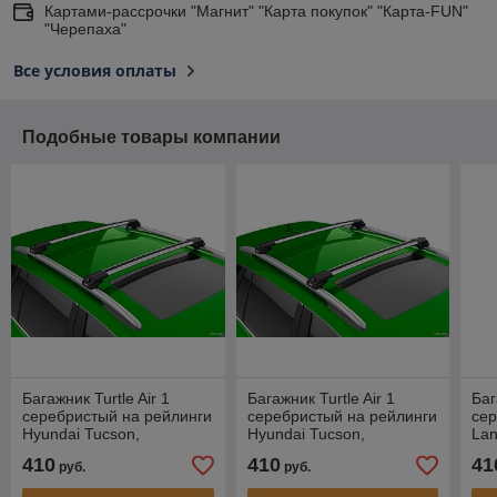
Картами-рассрочки "Магнит" "Карта покупок" "Карта-FUN"
"Черепаха"
Все условия оплаты
Подобные товары компании
Багажник Turtle Air 1
Багажник Turtle Air 1
Баг
серебристый на рейлинги
серебристый на рейлинги
сер
Hyundai Tucson,
Hyundai Tucson,
Lan
внедорожник, 2004-2016
внедорожник, 2004-2016
вне
410
410
41
руб.
руб.