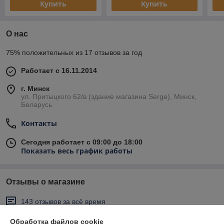
Купить
Купить
О нас
75% положительных из 17 отзывов за год
Работает с 16.11.2014
г. Минск
ул. Притыцкого 62/в (здание магазина Serge), Минск,
Беларусь
Контакты
Сегодня работает с 09:00 до 18:00
Показать весь график работы
Отзывы о магазине
143 отзывов за всё время
Обработка файлов cookie
Покупатель
15.07.2026