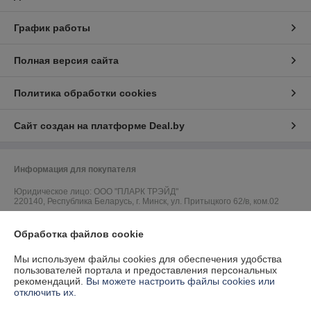
График работы
Полная версия сайта
Политика обработки cookies
Сайт создан на платформе Deal.by
Информация для покупателя
Юридическое лицо:
ООО "ПЛАРК ТРЭЙД"
220140, Республика Беларусь, г. Минск, ул. Притыцкого 62/в, ком.02
Регистрационный номер ЕГР: 191237904
Обработка файлов cookie
УНП: 191237904
Мы используем файлы cookies для обеспечения удобства
Регистрационный орган: Администрация Фрунзенского района г.
пользователей портала и предоставления персональных
Минска
рекомендаций.
Вы можете настроить файлы cookies или
отключить их.
Дата регистрации компании: 24.08.2010