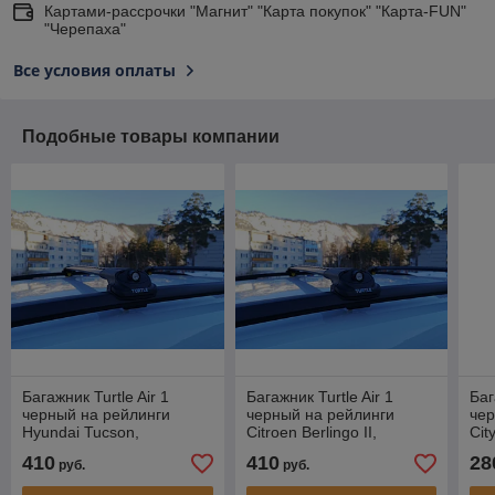
Картами-рассрочки "Магнит" "Карта покупок" "Карта-FUN"
"Черепаха"
Все условия оплаты
Подобные товары компании
Багажник Turtle Air 1
Багажник Turtle Air 1
Баг
черный на рейлинги
черный на рейлинги
чер
Hyundai Tucson,
Citroen Berlingo II,
Cit
внедорожник, 2004-2016
компактвэн, 2008-…
вне
410
410
28
руб.
руб.