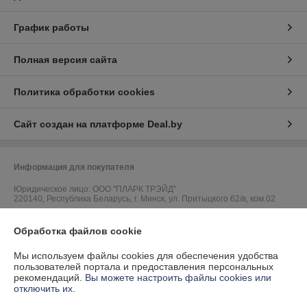
График работы
Полная версия сайта
Политика обработки cookies
Сайт создан на платформе Deal.by
Информация для покупателя
Юридическое лицо:
ООО "ПЛАРК ТРЭЙД"
220140, Республика Беларусь, г. Минск, ул. Притыцкого 62/в, ком.02
Регистрационный номер ЕГР: 191237904
Обработка файлов cookie
УНП: 191237904
Мы используем файлы cookies для обеспечения удобства
Регистрационный орган: Администрация Фрунзенского района г.
пользователей портала и предоставления персональных
Минска
рекомендаций.
Вы можете настроить файлы cookies или
отключить их.
Дата регистрации компании: 24.08.2010