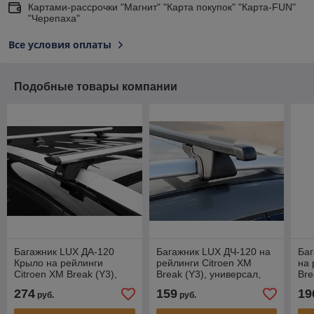
Картами-рассрочки "Магнит" "Карта покупок" "Карта-FUN"
"Черепаха"
Все условия оплаты
Подобные товары компании
Багажник LUX ДА-120
Багажник LUX ДЧ-120 на
Ба
Крыло на рейлинги
рейлинги Citroen XM
на 
Citroen XM Break (Y3),
Break (Y3), универсал,
Bre
универсал, 1991-1994
1991-1994
19
274
159
19
руб.
руб.