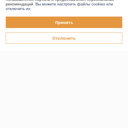
рекомендаций.
Вы можете настроить файлы cookies или
отключить их.
График работы
Принять
Полная версия сайта
Отклонить
Политика обработки cookies
Сайт создан на платформе Deal.by
Информация для покупателя
Юридическое лицо:
ООО "ПЛАРК ТРЭЙД"
220140, Республика Беларусь, г. Минск, ул. Притыцкого 62/в, ком.02
Регистрационный номер ЕГР: 191237904
УНП: 191237904
Регистрационный орган: Администрация Фрунзенского района г.
Минска
Дата регистрации компании: 24.08.2010