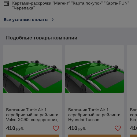
Картами-рассрочки "Магнит" "Карта покупок" "Карта-FUN"
"Черепаха"
Все условия оплаты
Подобные товары компании
Багажник Turtle Air 1
Багажник Turtle Air 1
Баг
серебристый на рейлинги
серебристый на рейлинги
сер
Volvo XC90, внедорожник,
Hyundai Tucson,
Kia
2002-...
внедорожник, 2004-2016
вне
410
410
41
руб.
руб.