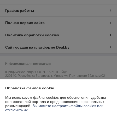
График работы
Полная версия сайта
Политика обработки cookies
Сайт создан на платформе Deal.by
Информация для покупателя
Юридическое лицо:
ООО "ПЛАРК ТРЭЙД"
220140, Республика Беларусь, г. Минск, ул. Притыцкого 62/в, ком.02
Регистрационный номер ЕГР: 191237904
Обработка файлов cookie
УНП: 191237904
Мы используем файлы cookies для обеспечения удобства
Регистрационный орган: Администрация Фрунзенского района г.
пользователей портала и предоставления персональных
Минска
рекомендаций.
Вы можете настроить файлы cookies или
отключить их.
Дата регистрации компании: 24.08.2010