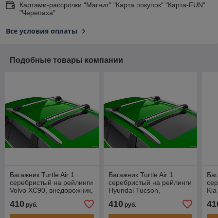
Картами-рассрочки "Магнит" "Карта покупок" "Карта-FUN"
"Черепаха"
Все условия оплаты
Подобные товары компании
Багажник Turtle Air 1
Багажник Turtle Air 1
Баг
серебристый на рейлинги
серебристый на рейлинги
сер
Volvo XC90, внедорожник,
Hyundai Tucson,
Kia
2002-...
внедорожник, 2004-2016
вне
410
410
41
руб.
руб.