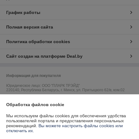
График работы
Полная версия сайта
Политика обработки cookies
Сайт создан на платформе Deal.by
Информация для покупателя
Юридическое лицо:
ООО "ПЛАРК ТРЭЙД"
220140, Республика Беларусь, г. Минск, ул. Притыцкого 62/в, ком.02
Регистрационный номер ЕГР: 191237904
Обработка файлов cookie
УНП: 191237904
Мы используем файлы cookies для обеспечения удобства
Регистрационный орган: Администрация Фрунзенского района г.
пользователей портала и предоставления персональных
Минска
рекомендаций.
Вы можете настроить файлы cookies или
отключить их.
Дата регистрации компании: 24.08.2010