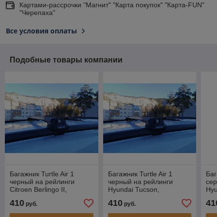
Картами-рассрочки "Магнит" "Карта покупок" "Карта-FUN"
"Черепаха"
Все условия оплаты
Подобные товары компании
Багажник Turtle Air 1
Багажник Turtle Air 1
Баг
черный на рейлинги
черный на рейлинги
сер
Citroen Berlingo II,
Hyundai Tucson,
Hyu
компактвэн, 2008-…
внедорожник, 2004-2016
вне
410
410
41
руб.
руб.