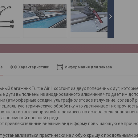
ие
Характеристики
Информация для заказа
ный багажник Turtle Air 1 состоит из двух поперечных дуг, котор
 дуги выполнены из анодированного алюминия что дает им допо
ии (атмосферные осадки, ультрафиолетовое излучение, солевой р
пециальную термическую обработку что увеличивает их прочность
олнены из высокопрочной пластмассы на основе стеклонаполнен
к агрессивной внешней среде.
т привлекательный внешний вид и форму повышающую её прочнос
 устанавливаться практически на любую крышу с продольными рей