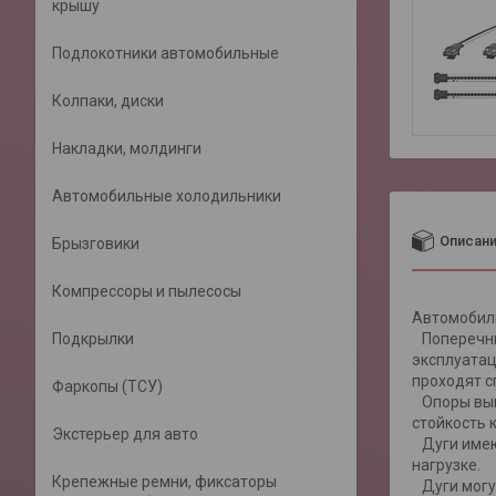
крышу
Подлокотники автомобильные
Колпаки, диски
Накладки, молдинги
Автомобильные холодильники
Описан
Брызговики
Компрессоры и пылесосы
Автомобиль
Подкрылки
Поперечные
эксплуатац
проходят с
Фаркопы (ТСУ)
Опоры вып
стойкость 
Экстерьер для авто
Дуги имею
нагрузке.
Крепежные ремни, фиксаторы
Дуги могут