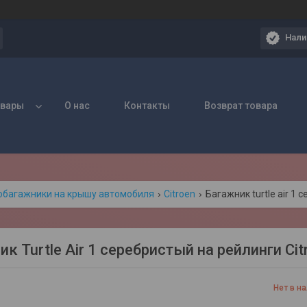
Нали
овары
О нас
Контакты
Возврат товара
обагажники на крышу автомобиля
Citroen
Багажник turtle air 1
к Turtle Air 1 серебристый на рейлинги Ci
Нет в н