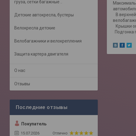
груза, сетки багажные ..
Максимальн
автомобил
В верхней 
Детские автокресла, бустеры
велобагажн
Крышки оп
Велокресла детские
Подгонка п
Велобагажники и велокрепления
Защита картера двигателя
О нас
Отзывы
Покупатель
15.07.2026
Отлично