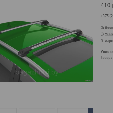
410
+375 (2
Бесп
Усло
Адре
возвра