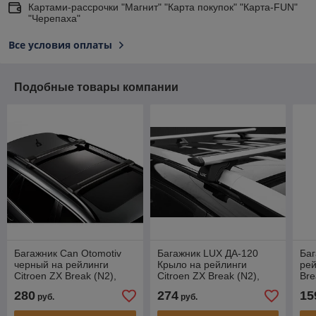
Картами-рассрочки "Магнит" "Карта покупок" "Карта-FUN"
"Черепаха"
Все условия оплаты
Подобные товары компании
Багажник Can Otomotiv
Багажник LUX ДА-120
Баг
черный на рейлинги
Крыло на рейлинги
рей
Citroen ZX Break (N2),
Citroen ZX Break (N2),
Bre
универсал, 1993-1998
универсал, 1993-1998
19
280
274
15
руб.
руб.