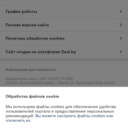
График работы
Полная версия сайта
Политика обработки cookies
Сайт создан на платформе Deal.by
Информация для покупателя
Юридическое лицо:
ООО "ПЛАРК ТРЭЙД"
220140, Республика Беларусь, г. Минск, ул. Притыцкого 62/в, ком.02
Регистрационный номер ЕГР: 191237904
Обработка файлов cookie
УНП: 191237904
Мы используем файлы cookies для обеспечения удобства
Регистрационный орган: Администрация Фрунзенского района г.
пользователей портала и предоставления персональных
Минска
рекомендаций.
Вы можете настроить файлы cookies или
отключить их.
Дата регистрации компании: 24.08.2010