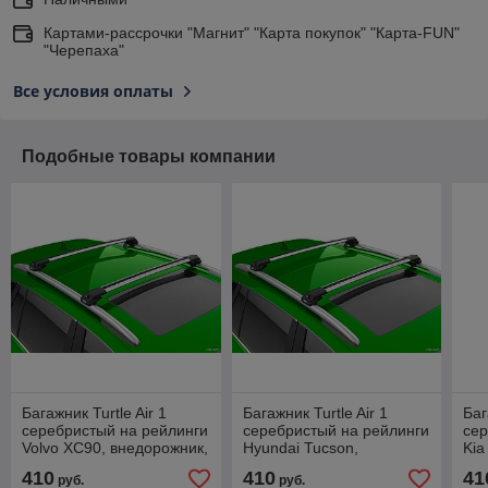
Картами-рассрочки "Магнит" "Карта покупок" "Карта-FUN"
"Черепаха"
Все условия оплаты
Подобные товары компании
Багажник Turtle Air 1
Багажник Turtle Air 1
Баг
серебристый на рейлинги
серебристый на рейлинги
сер
Volvo XC90, внедорожник,
Hyundai Tucson,
Kia
2002-...
внедорожник, 2004-2016
вне
410
410
41
руб.
руб.