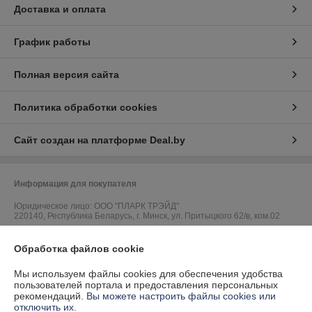
Доставка и оплата
График работы
Полная версия сайта
Политика обработки cookies
Сайт создан на платформе Deal.by
Информация для покупателя
Юридическое лицо:
ООО "ПЛАРК ТРЭЙД"
220140, Республика Беларусь, г. Минск, ул. Притыцкого 62/в, ком.02
Регистрационный номер ЕГР: 191237904
Обработка файлов cookie
УНП: 191237904
Мы используем файлы cookies для обеспечения удобства
Регистрационный орган: Администрация Фрунзенского района г.
пользователей портала и предоставления персональных
Минска
рекомендаций.
Вы можете настроить файлы cookies или
отключить их.