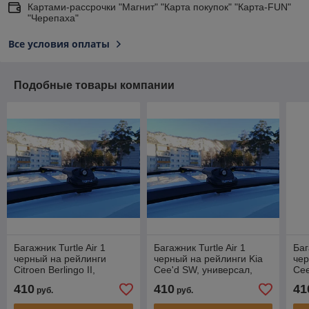
Картами-рассрочки "Магнит" "Карта покупок" "Карта-FUN"
"Черепаха"
Все условия оплаты
Подобные товары компании
Багажник Turtle Air 1
Багажник Turtle Air 1
Баг
черный на рейлинги
черный на рейлинги Kia
чер
Citroen Berlingo II,
Cee'd SW, универсал,
Cee
компактвэн, 2008-…
2007-2011
200
410
410
41
руб.
руб.