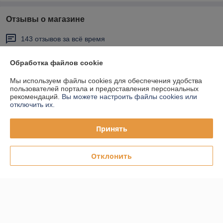
Отзывы о магазине
143 отзывов за всё время
Покупатель
15.07.2026
Обработка файлов cookie
Отлично
Мы используем файлы cookies для обеспечения удобства
пользователей портала и предоставления персональных
Привезли быстро. Качество ок.
рекомендаций.
Вы можете настроить файлы cookies или
отключить их.
Покупатель
06.04.2026
Принять
Отлично
Отклонить
Качественный товар. Быстро доставили.
Сделка подтверждена через корзину
Показать все отзывы