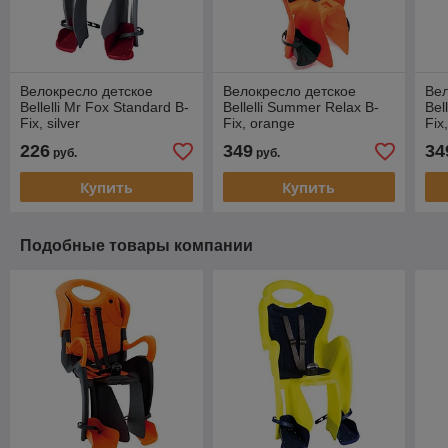
Велокресло детское
Велокресло детское
Вел
Bellelli Mr Fox Standard B-
Bellelli Summer Relax B-
Bel
Fix, silver
Fix, orange
Fix
226
349
34
руб.
руб.
Купить
Купить
Подобные товары компании