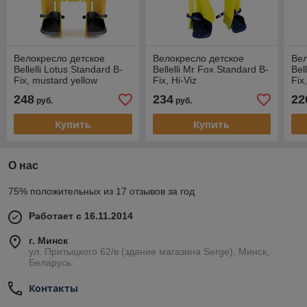
Велокресло детское
Велокресло детское
Вел
Bellelli Lotus Standard B-
Bellelli Mr Fox Standard B-
Bel
Fix, mustard yellow
Fix, Hi-Viz
Fix,
248
234
22
руб.
руб.
Купить
Купить
О нас
75% положительных из 17 отзывов за год
Работает с 16.11.2014
г. Минск
ул. Притыцкого 62/в (здание магазина Serge), Минск,
Беларусь
Контакты