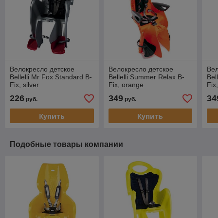
Велокресло детское
Велокресло детское
Вел
Bellelli Mr Fox Standard B-
Bellelli Summer Relax B-
Bel
Fix, silver
Fix, orange
Fix
226
349
34
руб.
руб.
Купить
Купить
Подобные товары компании