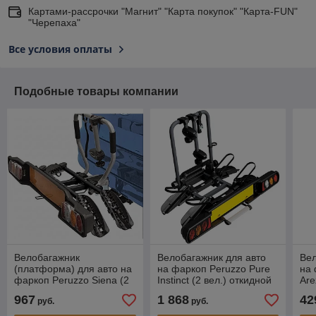
Картами-рассрочки "Магнит" "Карта покупок" "Карта-FUN"
"Черепаха"
Все условия оплаты
Подобные товары компании
Велобагажник
Велобагажник для авто
Вел
(платформа) для авто на
на фаркоп Peruzzo Pure
на 
фаркоп Peruzzo Siena (2
Instinct (2 вел.) откидной
Are
вел.), откидной
967
1 868
42
руб.
руб.