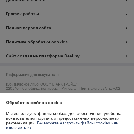
График работы
Полная версия сайта
Политика обработки cookies
Сайт создан на платформе Deal.by
Информация для покупателя
Юридическое лицо:
ООО "ПЛАРК ТРЭЙД"
220140, Республика Беларусь, г. Минск, ул. Притыцкого 62/в, ком.02
Регистрационный номер ЕГР: 191237904
Обработка файлов cookie
УНП: 191237904
Мы используем файлы cookies для обеспечения удобства
Регистрационный орган: Администрация Фрунзенского района г.
пользователей портала и предоставления персональных
Минска
рекомендаций.
Вы можете настроить файлы cookies или
отключить их.
Дата регистрации компании: 24.08.2010