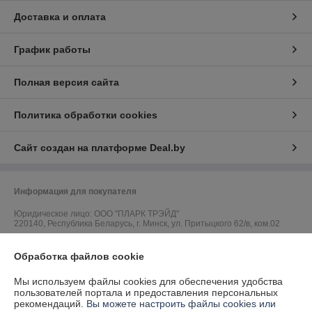
Доставка и оплата
График работы
Полная версия сайта
Политика обработки cookies
Сайт создан на платформе Deal.by
Информация для покупателя
Юридическое лицо:
ООО "ПЛАРК ТРЭЙД"
220140, Республика Беларусь, г. Минск, ул. Притыцкого 62/в, ком.02
Регистрационный номер ЕГР: 191237904
Обработка файлов cookie
УНП: 191237904
Мы используем файлы cookies для обеспечения удобства
Регистрационный орган: Администрация Фрунзенского района г.
пользователей портала и предоставления персональных
Минска
рекомендаций.
Вы можете настроить файлы cookies или