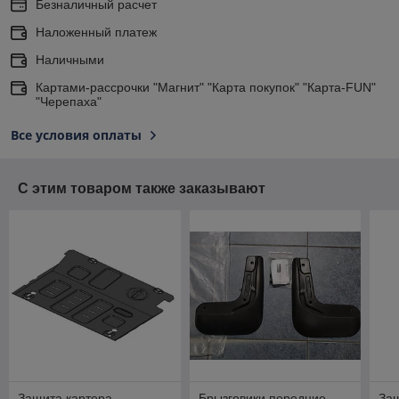
Безналичный расчет
Наложенный платеж
Наличными
Картами-рассрочки "Магнит" "Карта покупок" "Карта-FUN"
"Черепаха"
Все условия оплаты
С этим товаром также заказывают
Защита картера
Брызговики передние
Защ