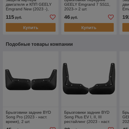
двигателя и КПП GEELY
GEELY Emgrand 7 SS11,
дви
Emgrand New (2023 -),
2023-> 2 шт.
Emg
SS11 (Риваль)
SS1
115
46
19
руб.
руб.
MT 
Купить
Купить
Подобные товары компании
Брызговики задние BYD
Брызговики задние BYD
Бры
Song Pro (2023 - наст.
Song Plus EV I, II, III
GEE
время), 2 шт.
рестайлинг (2023 - наст.
202
время), 2 шт.