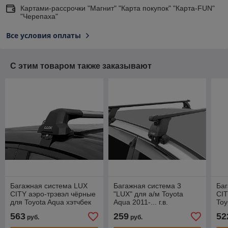
Картами-рассрочки "Магнит" "Карта покупок" "Карта-FUN"
"Черепаха"
Все условия оплаты
С этим товаром также заказывают
Багажная система LUX
Багажная система 3
Ба
CITY аэро-трэвэл чёрные
"LUX" для а/м Toyota
CIT
для Toyota Aqua хэтчбек
Aqua 2011-... г.в.
Toy
,2011-…
20
563
259
52
руб.
руб.