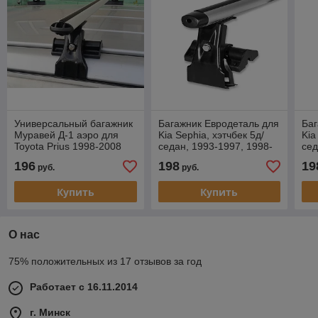
Универсальный багажник
Багажник Евродеталь для
Баг
Муравей Д-1 аэро для
Kia Sephia, хэтчбек 5д/
Kia
Toyota Prius 1998-2008
седан, 1993-1997, 1998-
сед
2000, 2001-…, аэродуги
200
196
198
19
руб.
руб.
Купить
Купить
О нас
75% положительных из 17 отзывов за год
Работает с 16.11.2014
г. Минск