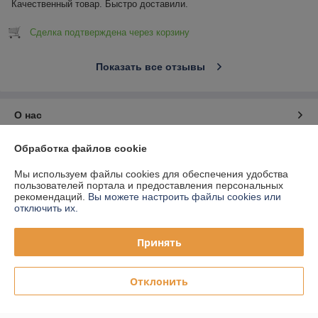
Качественный товар. Быстро доставили.
Сделка подтверждена через корзину
Показать все отзывы
О нас
Обработка файлов cookie
Контакты
Мы используем файлы cookies для обеспечения удобства
Доставка и оплата
пользователей портала и предоставления персональных
рекомендаций.
Вы можете настроить файлы cookies или
отключить их.
График работы
Принять
Полная версия сайта
Отклонить
Политика обработки cookies
Сайт создан на платформе Deal.by