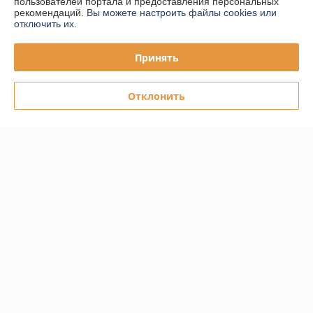
пользователей портала и предоставления персональных
рекомендаций.
Вы можете настроить файлы cookies или
отключить их.
График работы
Принять
Полная версия сайта
Отклонить
Политика обработки cookies
Сайт создан на платформе Deal.by
Информация для покупателя
Юридическое лицо:
ООО "ПЛАРК ТРЭЙД"
220140, Республика Беларусь, г. Минск, ул. Притыцкого 62/в, ком.02
Регистрационный номер ЕГР: 191237904
УНП: 191237904
Регистрационный орган: Администрация Фрунзенского района г.
Минска
Дата регистрации компании: 24.08.2010