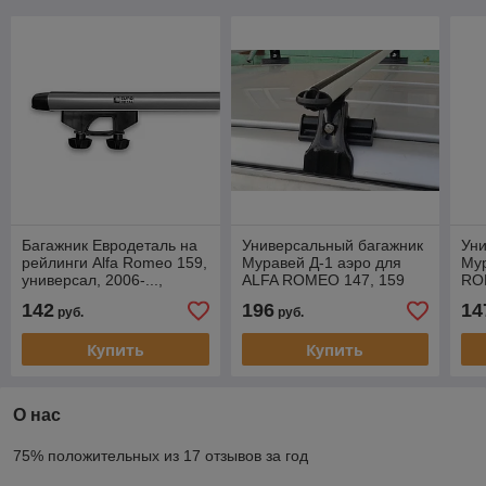
Багажник Евродеталь на
Универсальный багажник
Ун
рейлинги Alfa Romeo 159,
Муравей Д-1 аэро для
Мур
универсал, 2006-...,
ALFA ROMEO 147, 159
RO
аэродуги
142
196
14
руб.
руб.
Купить
Купить
О нас
75% положительных из 17 отзывов за год