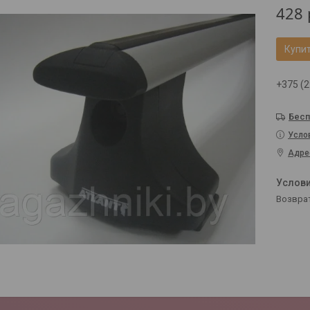
428
Купи
+375 (2
Бесп
Усло
Адре
возвра