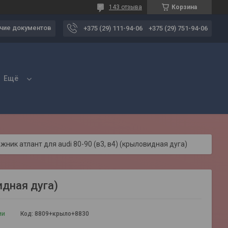
143 отзыва
Корзина
чие документов
+375 (29) 111-94-06
+375 (29) 751-94-06
Ещё
жник атлант для audi 80-90 (в3, в4) (крыловидная дуга)
идная дуга)
ии
Код:
8809+крыло+8830