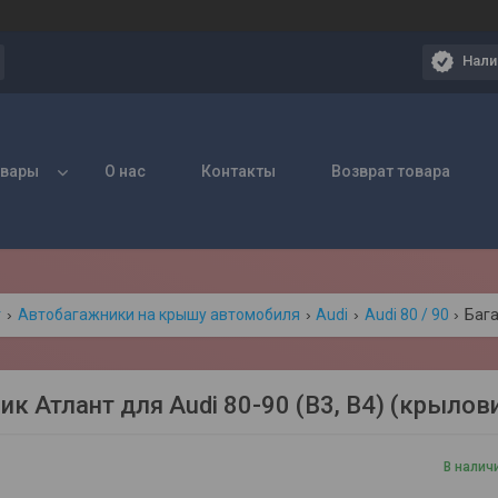
Нали
овары
О нас
Контакты
Возврат товара
г
Автобагажники на крышу автомобиля
Audi
Audi 80 / 90
Бага
ик Атлант для Audi 80-90 (В3, В4) (крылов
В налич