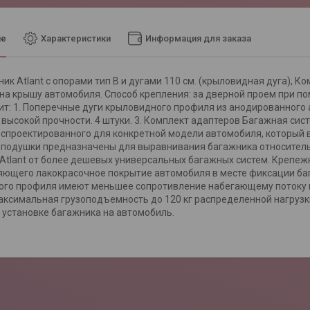
ие
Характеристики
Информация для заказа
ик Atlant с опорами тип B и дугами 110 см. (крыловидная дуга), 
на крышу автомобиля. Способ крепления: за дверной проем при 
дит: 1. Поперечные дуги крыловидного профиля из анодированного а
высокой прочности. 4 штуки. 3. Комплект адаптеров Багажная си
 спроектированного для конкретной модели автомобиля, который 
подушки предназначены для выравнивания багажника относительн
Atlant от более дешевых универсальных багажных систем. Крепе
ющего лакокрасочное покрытие автомобиля в месте фиксации баг
го профиля имеют меньшее сопротивление набегающему потоку во
аксимальная грузоподъемность до 120 кг распределенной нагрузк
и установке багажника на автомобиль.