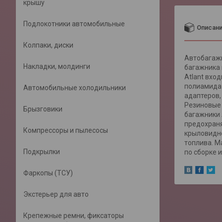
крышу
Подлокотники автомобильные
Описан
Колпаки, диски
Автобагажн
Накладки, молдинги
багажника 
Atlant вхо
полиамида 
Автомобильные холодильники
адаптеров,
Резиновые 
Брызговики
багажники 
предохраня
Компрессоры и пылесосы
крыловидно
топлива. М
Подкрылки
по сборке 
Фаркопы (ТСУ)
Экстерьер для авто
Крепежные ремни, фиксаторы