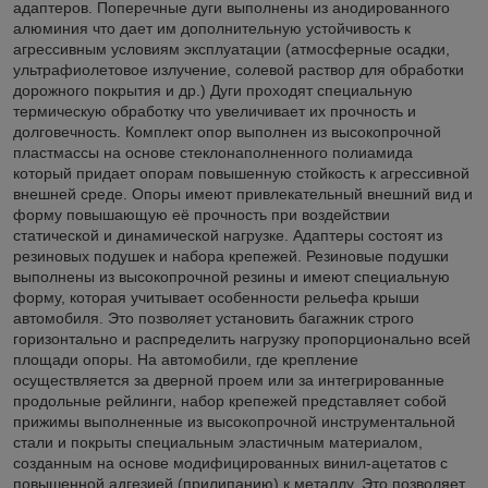
адаптеров. Поперечные дуги выполнены из анодированного
алюминия что дает им дополнительную устойчивость к
агрессивным условиям эксплуатации (атмосферные осадки,
ультрафиолетовое излучение, солевой раствор для обработки
дорожного покрытия и др.) Дуги проходят специальную
термическую обработку что увеличивает их прочность и
долговечность. Комплект опор выполнен из высокопрочной
пластмассы на основе стеклонаполненного полиамида
который придает опорам повышенную стойкость к агрессивной
внешней среде. Опоры имеют привлекательный внешний вид и
форму повышающую её прочность при воздействии
статической и динамической нагрузке. Адаптеры состоят из
резиновых подушек и набора крепежей. Резиновые подушки
выполнены из высокопрочной резины и имеют специальную
форму, которая учитывает особенности рельефа крыши
автомобиля. Это позволяет установить багажник строго
горизонтально и распределить нагрузку пропорционально всей
площади опоры. На автомобили, где крепление
осуществляется за дверной проем или за интегрированные
продольные рейлинги, набор крепежей представляет собой
прижимы выполненные из высокопрочной инструментальной
стали и покрыты специальным эластичным материалом,
созданным на основе модифицированных винил-ацетатов с
повышенной адгезией (прилипанию) к металлу. Это позволяет