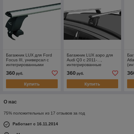
Багажник LUX для Ford
Багажник LUX аэро для
Баг
Focus III, универсал с
Audi Q3 с 2011-...,
Atl
интегрированными
интегрированные
(ин
рейлингами
рейлинги
рей
360
360
36
руб.
руб.
(аэродинамическая дуга)
(аэ
Купить
Купить
О нас
75% положительных из 17 отзывов за год
Работает с 16.11.2014